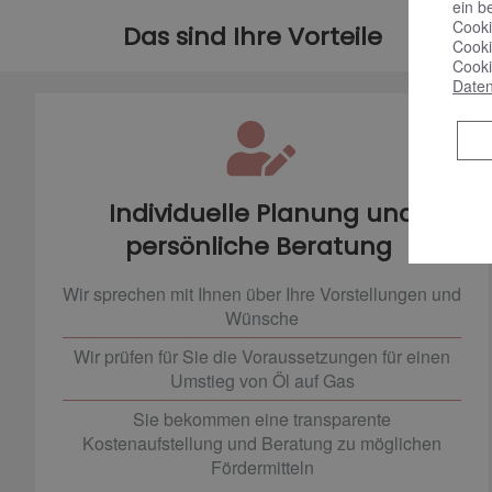
ein b
Cooki
Das sind Ihre Vorteile
Cooki
Cooki
Daten
Individuelle Planung und
persönliche Beratung
Wir sprechen mit Ihnen über Ihre Vorstellungen und
Wünsche
Wir prüfen für Sie die Voraussetzungen für einen
Umstieg von Öl auf Gas
Sie bekommen eine transparente
Kostenaufstellung und Beratung zu möglichen
Fördermitteln