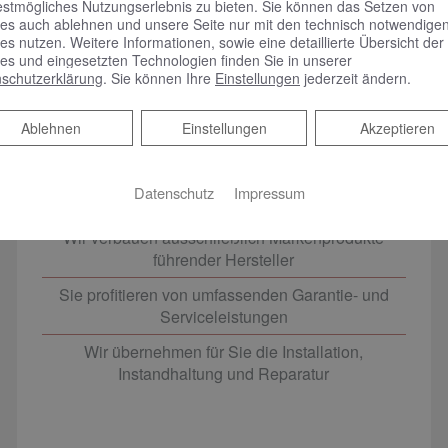
estmögliches Nutzungserlebnis zu bieten. Sie können das Setzen von
es auch ablehnen und unsere Seite nur mit den technisch notwendige
es nutzen. Weitere Informationen, sowie eine detaillierte Übersicht der
es und eingesetzten Technologien finden Sie in unserer
schutzerklärung
. Sie können Ihre
Einstellungen
jederzeit ändern.
Ablehnen
Ablehnen
Einstellungen
Akzeptieren
Qualität vom Fachmann
Datenschutz
Impressum
Wir verbauen ausschließlich Markenprodukte
führender Hersteller
Sie profitieren von umfassenden Garantie- und
Serviceleistungen
Wir übernehmen für Sie die Installation,
Instandhaltung und Reparatur