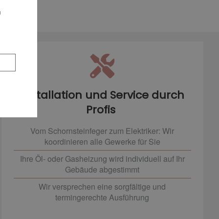
n
Installation und Service durch
Profis
Vom Schornsteinfeger zum Elektriker: Wir
koordinieren alle Gewerke für Sie
Ihre Öl- oder Gasheizung wird individuell auf Ihr
Gebäude abgestimmt
Wir versprechen eine sorgfältige und
termingerechte Ausführung