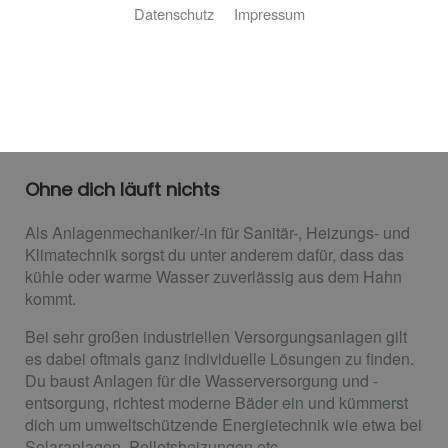
Datenschutz
Impressum
Ausbildung zum
Anlagenmechaniker m/w/d für
Sanitär-, Heizungs- und
Klimatechnik
Ohne dich läuft nichts
Als Anlagenmechaniker/-in für Sanitär-, Heizungs- und
Klimatechnik sorgst du unter anderem dafür, dass das
kühle oder warme Wasser zuverlässig aus dem Hahn
kommt.
Bei sehr großen industriellen Versorgungsanlagen gilt
es dabei oftmals ganz individuelle Lösungen zu finden.
Du baust Anlagen für die Wasserversorgung und -
entsorgung, richtest moderne Bäder ein und kümmerst
dich um umweltschützende Energietechnik wie etwa bei
Solaranlagen, Pelletsheizungen etc.